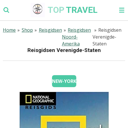
Ga
TOP
TRAVEL
direct
naar
de
Home
»
Shop
»
Reisgidsen
»
Reisgidsen
»
Reisgidsen
hoofdinhoud
Noord-
Verenigde-
Amerika
Staten
Reisgidsen Verenigde-Staten
NEW-YORK