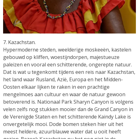
7. Kazachstan.
Hypermoderne steden, weelderige moskeeën, kastelen
gebouwd op kliffen, woestijndorpen, majestueuze
paleizen en vooral een schitterende, ongerepte natuur.
Dat is wat u tegenkomt tijdens een reis naar Kazachstan,
het land waar Rusland, Azië, Europa en het Midden-
Oosten elkaar lijken te raken in een prachtige
mengelmoes aan cultuur en waar de natuur gewoon
betoverend is. Nationaal Park Sharyn Canyon is volgens
velen zelfs nog stukken mooier dan de Grand Canyon in
de Verenigde Staten en het schitterende Kaindy Lake is
onvergetelijk mooi. Dode bomen steken hier uit het
meest heldere, azuurblauwe water dat u ooit heeft
gezien. Bezoek Kazachstan nu het nog niet in de