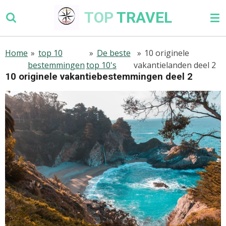
Ga
TOP
TRAVEL
direct
naar
de
Home
»
top 10
»
De beste
»
10 originele
hoofdinhoud
bestemmingen
top 10's
vakantielanden deel 2
10 originele vakantiebestemmingen deel 2