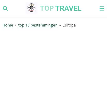
Ga
TOP
TRAVEL
direct
naar
de
Home
»
top 10 bestemmingen
»
Europa
hoofdinhoud