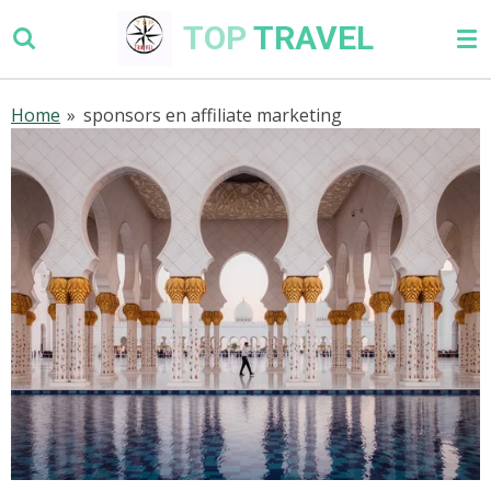
Ga
TOP
TRAVEL
direct
naar
de
Home
»
sponsors en affiliate marketing
hoofdinhoud