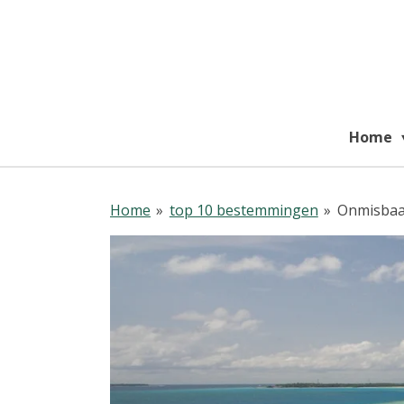
Ga
direct
naar
de
hoofdinhoud
Home
Home
»
top 10 bestemmingen
»
Onmisbaar