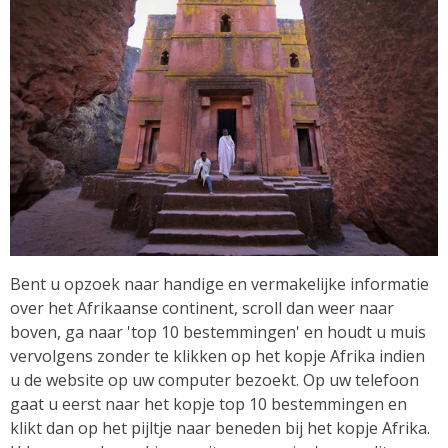
Bent u opzoek naar handige en vermakelijke informatie
over het Afrikaanse continent, scroll dan weer naar
boven, ga naar 'top 10 bestemmingen' en houdt u muis
vervolgens zonder te klikken op het kopje Afrika indien
u de website op uw computer bezoekt. Op uw telefoon
gaat u eerst naar het kopje top 10 bestemmingen en
klikt dan op het pijltje naar beneden bij het kopje Afrika.