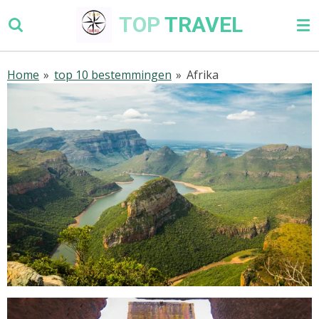
Ga
TOP
TRAVEL
direct
naar
de
Home
»
top 10 bestemmingen
»
Afrika
hoofdinhoud